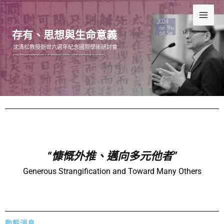
跳
至
主
存有、思想與生命意義
要
沈清松教授逝世六週年紀念國際學術研討會
Being, Thinking and Meaningfulness of Life–International Conference in Memory of Professor Vincent Shen
內
容
“慷慨外推、邁向多元他者”
Generous Strangification and Toward Many Others
動態消息