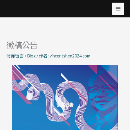
跳
至
主
要
內
容
徵稿公告
發佈留言
/
Blog
/ 作者:
vincentshen2024.com
徵稿公告