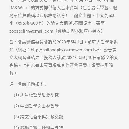
貳、有意發表論文者，請於2023年03月31日前以電子檔
(MS-Word) 的方式提供個人基本資料（包含最高學歷，服
務單位與職稱以及聯絡電話等），論文主題，中文約500
字（英文約300字）的論文大綱與5個關鍵字，寄至
zoesaelim@gmail.com（會議助理林潁煊小姐收）
叄、會議籌備委員會將於2023年5月1日，於輔大哲學系系
網（網址：http://philosophy.ourpower.com.tw/）公告論
文大綱審查結果。投稿人請於2024年05月10日前繳交論文
完稿。上述若有未竟事項或其他寶貴建議，煩請來函賜
教。
肆、會議子題如下：
(1) 沈清松哲學思想研究
(2) 中國哲學與士林哲學
(3) 跨文化哲學與宗教交談
(4) 終極真實、慷慨與外推